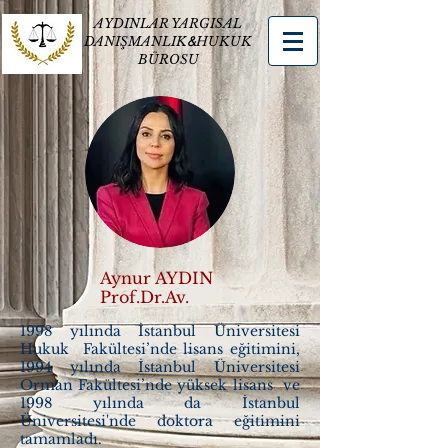
AYDINLAR YARGISAL
DANIŞMANLIK
&
HUKUK
BÜROSU
Aynur AYDIN
Prof.Dr.Av.
1998 yılında İstanbul Üniversitesi
Hukuk Fakültesi’nde lisans eğitimini,
1994 yılında İstanbul Üniversitesi
Orman Fakültesi’nde yüksek lisans ve
1998 yılında da İstanbul
Üniversitesi'nde doktora eğitimini
tamamladı.