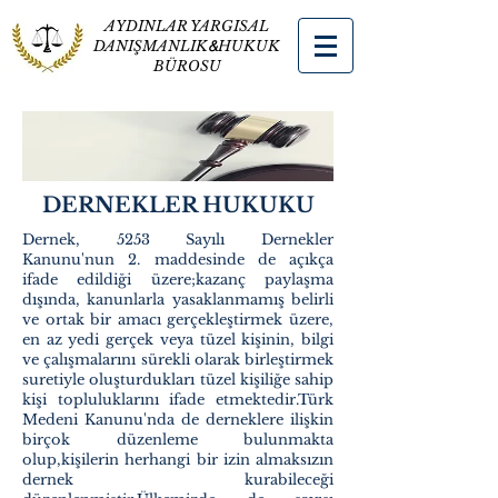
AYDINLAR YARGISAL
DANIŞMANLIK
&
HUKUK
BÜROSU
DERNEKLER HUKUKU
Dernek, 5253 Sayılı Dernekler
Kanunu'nun 2. maddesinde de açıkça
ifade edildiği üzere;kazanç paylaşma
dışında, kanunlarla yasaklanmamış belirli
ve ortak bir amacı gerçekleştirmek üzere,
en az yedi gerçek veya tüzel kişinin, bilgi
ve çalışmalarını sürekli olarak birleştirmek
suretiyle oluşturdukları tüzel kişiliğe sahip
kişi topluluklarını ifade etmektedir.Türk
Medeni Kanunu'nda de derneklere ilişkin
birçok düzenleme bulunmakta
olup,kişilerin herhangi bir izin almaksızın
dernek kurabileceği